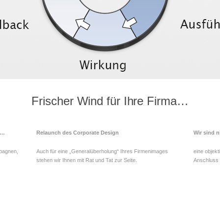
Frischer Wind für Ihre Firma…
n…
Relaunch des Corporate Design
Wir sind 
mpagnen,
Auch für eine „Generalüberholung“ Ihres Firmenimages
eine objekt
stehen wir Ihnen mit Rat und Tat zur Seite.
Anschluss d