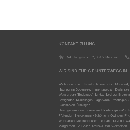
KONTAKT ZU UNS
Gutenbergstrasse 2, 88677 Markdorf
WIR SIND FÜR SIE UNTERWEGS IN
Wir haben unsere Kunden bevorzugt in: Markdorf,
Hagnau am Bodensee, Immenstaad am Bodensee, F
Wasserburg (Bodensee), Lindau, Lochau, Bregenz,
Bottighofen, Kreuzlingen, Tägerwilen Ermatingen, 
Gaienhofen, Öhningen
Dazu gehören auch umliegend: Rielasingen-Worbli
Pfullendorf, Herdwangen-Schönach, Owingen, Fric
Weingarten, Meckenbeuren, Tettnang, Kißlegg, Wan
Margrethen, St. Gallen, Amriswil, Will, Weinfelde