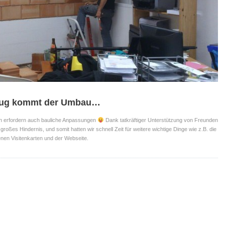
zug kommt der Umbau…
n erfordern auch bauliche Anpassungen
Dank tatkräftiger Unterstützung von Freunden
roßes Hindernis, und somit hatten wir schnell Zeit für weitere wichtige Dinge wie z.B. die
nen Visitenkarten und der Webseite.