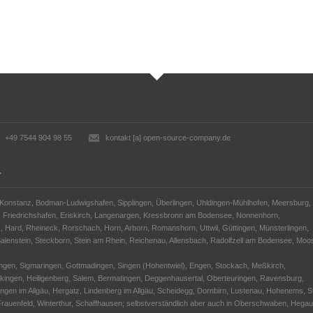
+49 7544 904 98 55
kontakt [a] open-source-company.de
…
 Konstanz, Bodman-Ludwigshafen, Sipplingen, Überlingen, Uhldingen-Mühlhofen, Meersburg,
riedrichshafen, Eriskirch, Langenargen, Kressbronn am Bodensee, Nonnenhorn,
 Hard, Rheineck, Rorschach, Horn, Arborn, Romanshorn, Uttwil, Güttingen, Münsterlingen,
Salenstein, Steckborn, Stein am Rhein, Reichenau, Allensbach, Radolfzell am Bodensee, Moo
ngen, Sigmaringen, Gottmadingen, Singen (Hohentwiel), Engen, Stockach, Meßkirch,
kingen, Heiligenberg, Salem, Bermatingen, Deggenhausertal, Oberteuringen, Ravensburg,
gen im Allgäu, Hergatz, Lindenberg im Allgäu, Scheidegg, Dornbirn, Lustenau, Hohenems, St
n, Frauenfeld, Winterthur, Schaffhausen; selbstverständlich aber auch in Oberschwaben, Hegau