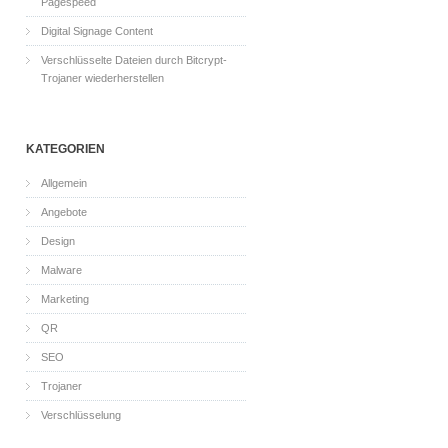
Pagespeed
Digital Signage Content
Verschlüsselte Dateien durch Bitcrypt-
Trojaner wiederherstellen
KATEGORIEN
Allgemein
Angebote
Design
Malware
Marketing
QR
SEO
Trojaner
Verschlüsselung