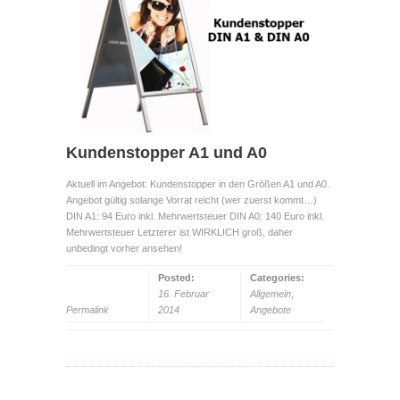
Kundenstopper A1 und A0
Aktuell im Angebot: Kundenstopper in den Größen A1 und A0.
Angebot gültig solange Vorrat reicht (wer zuerst kommt…)
DIN A1: 94 Euro inkl. Mehrwertsteuer DIN A0: 140 Euro inkl.
Mehrwertsteuer Letzterer ist WIRKLICH groß, daher
unbedingt vorher ansehen!
Posted:
Categories:
16. Februar
Allgemein
,
Permalink
2014
Angebote