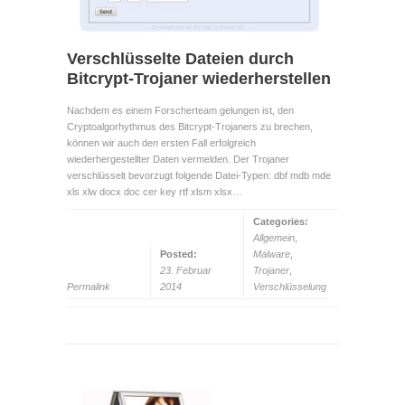
Verschlüsselte Dateien durch
Bitcrypt-Trojaner wiederherstellen
Nachdem es einem Forscherteam gelungen ist, den
Cryptoalgorhythmus des Bitcrypt-Trojaners zu brechen,
können wir auch den ersten Fall erfolgreich
wiederhergestellter Daten vermelden. Der Trojaner
verschlüsselt bevorzugt folgende Datei-Typen: dbf mdb mde
xls xlw docx doc cer key rtf xlsm xlsx…
Categories:
Allgemein
,
Posted:
Malware
,
23. Februar
Trojaner
,
Permalink
2014
Verschlüsselung