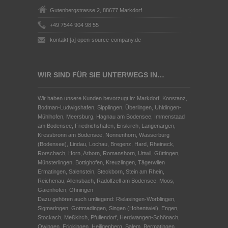
Gutenbergstrasse 2, 88677 Markdorf
+49 7544 904 98 55
kontakt [a] open-source-company.de
WIR SIND FÜR SIE UNTERWEGS IN…
Wir haben unsere Kunden bevorzugt in: Markdorf, Konstanz,
Bodman-Ludwigshafen, Sipplingen, Überlingen, Uhldingen-
Mühlhofen, Meersburg, Hagnau am Bodensee, Immenstaad
am Bodensee, Friedrichshafen, Eriskirch, Langenargen,
Kressbronn am Bodensee, Nonnenhorn, Wasserburg
(Bodensee), Lindau, Lochau, Bregenz, Hard, Rheineck,
Rorschach, Horn, Arborn, Romanshorn, Uttwil, Güttingen,
Münsterlingen, Bottighofen, Kreuzlingen, Tägerwilen
Ermatingen, Salenstein, Steckborn, Stein am Rhein,
Reichenau, Allensbach, Radolfzell am Bodensee, Moos,
Gaienhofen, Öhningen
Dazu gehören auch umliegend: Rielasingen-Worblingen,
Sigmaringen, Gottmadingen, Singen (Hohentwiel), Engen,
Stockach, Meßkirch, Pfullendorf, Herdwangen-Schönach,
Owingen, Frickingen, Heiligenberg, Salem, Bermatingen,