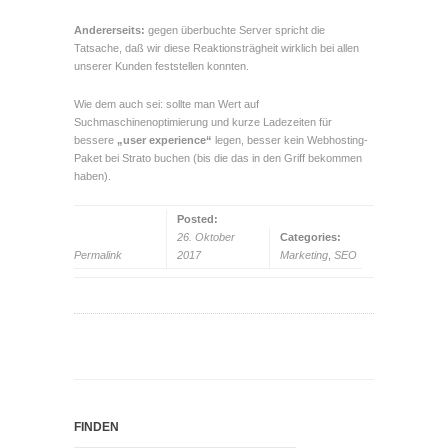
Andererseits:
gegen überbuchte Server spricht die
Tatsache, daß wir diese Reaktionsträgheit wirklich bei allen
unserer Kunden feststellen konnten.
Wie dem auch sei: sollte man Wert auf
Suchmaschinenoptimierung und kurze Ladezeiten für
bessere
„user experience“
legen, besser kein Webhosting-
Paket bei Strato buchen (bis die das in den Griff bekommen
haben).
Posted:
26. Oktober
Categories:
Permalink
2017
Marketing
,
SEO
FINDEN