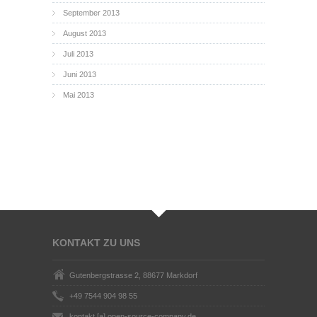
September 2013
August 2013
Juli 2013
Juni 2013
Mai 2013
KONTAKT ZU UNS
Gutenbergstrasse 2, 88677 Markdorf
+49 7544 904 98 55
kontakt [a] open-source-company.de