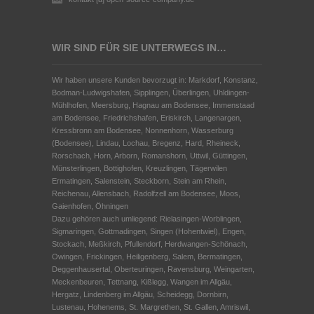
WIR SIND FÜR SIE UNTERWEGS IN…
Wir haben unsere Kunden bevorzugt in: Markdorf, Konstanz,
Bodman-Ludwigshafen, Sipplingen, Überlingen, Uhldingen-
Mühlhofen, Meersburg, Hagnau am Bodensee, Immenstaad
am Bodensee, Friedrichshafen, Eriskirch, Langenargen,
Kressbronn am Bodensee, Nonnenhorn, Wasserburg
(Bodensee), Lindau, Lochau, Bregenz, Hard, Rheineck,
Rorschach, Horn, Arborn, Romanshorn, Uttwil, Güttingen,
Münsterlingen, Bottighofen, Kreuzlingen, Tägerwilen
Ermatingen, Salenstein, Steckborn, Stein am Rhein,
Reichenau, Allensbach, Radolfzell am Bodensee, Moos,
Gaienhofen, Öhningen
Dazu gehören auch umliegend: Rielasingen-Worblingen,
Sigmaringen, Gottmadingen, Singen (Hohentwiel), Engen,
Stockach, Meßkirch, Pfullendorf, Herdwangen-Schönach,
Owingen, Frickingen, Heiligenberg, Salem, Bermatingen,
Deggenhausertal, Oberteuringen, Ravensburg, Weingarten,
Meckenbeuren, Tettnang, Kißlegg, Wangen im Allgäu,
Hergatz, Lindenberg im Allgäu, Scheidegg, Dornbirn,
Lustenau, Hohenems, St. Margrethen, St. Gallen, Amriswil,