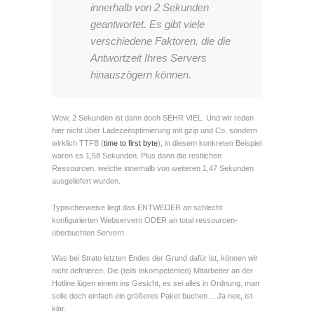
innerhalb von 2 Sekunden
geantwortet. Es gibt viele
verschiedene Faktoren, die die
Antwortzeit Ihres Servers
hinauszögern können.
Wow, 2 Sekunden ist dann doch SEHR VIEL. Und wir reden
hier nicht über Ladezeitoptimierung mit gzip und Co, sondern
wirklich TTFB (
time to first byte
); in diesem konkreten Beispiel
waren es 1,58 Sekunden. Plus dann die restlichen
Ressourcen, welche innerhalb von weiteren 1,47 Sekunden
ausgeliefert wurden.
Typischerweise liegt das ENTWEDER an schlecht
konfigurierten Webservern ODER an total ressourcen-
überbuchten Servern.
Was bei Strato letzten Endes der Grund dafür ist, können wir
nicht definieren. Die (teils inkompetenten) Mitarbeiter an der
Hotline lügen einem ins Gesicht, es sei alles in Ordnung, man
solle doch einfach ein größeres Paket buchen… Ja nee, ist
klar.