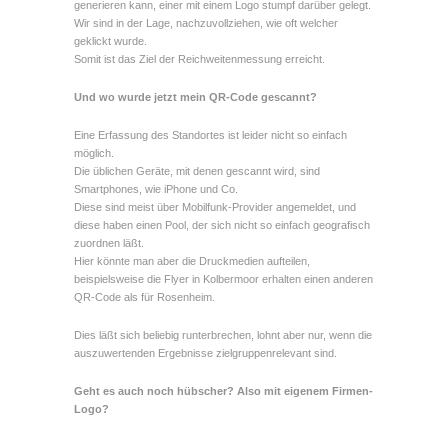
generieren kann, einer mit einem Logo stumpf darüber gelegt.
Wir sind in der Lage, nachzuvollziehen, wie oft welcher
geklickt wurde.
Somit ist das Ziel der Reichweitenmessung erreicht.
Und wo wurde jetzt mein QR-Code gescannt?
Eine Erfassung des Standortes ist leider nicht so einfach
möglich.
Die üblichen Geräte, mit denen gescannt wird, sind
Smartphones, wie iPhone und Co.
Diese sind meist über Mobilfunk-Provider angemeldet, und
diese haben einen Pool, der sich nicht so einfach geografisch
zuordnen läßt.
Hier könnte man aber die Druckmedien aufteilen,
beispielsweise die Flyer in Kolbermoor erhalten einen anderen
QR-Code als für Rosenheim.
Dies läßt sich beliebig runterbrechen, lohnt aber nur, wenn die
auszuwertenden Ergebnisse zielgruppenrelevant sind.
Geht es auch noch hübscher? Also mit eigenem Firmen-
Logo?