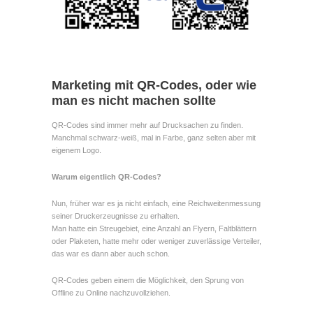
Marketing mit QR-Codes, oder wie
man es nicht machen sollte
QR-Codes sind immer mehr auf Drucksachen zu finden.
Manchmal schwarz-weiß, mal in Farbe, ganz selten aber mit
eigenem Logo.
Warum eigentlich QR-Codes?
Nun, früher war es ja nicht einfach, eine Reichweitenmessung
seiner Druckerzeugnisse zu erhalten.
Man hatte ein Streugebiet, eine Anzahl an Flyern, Faltblättern
oder Plaketen, hatte mehr oder weniger zuverlässige Verteiler,
das war es dann aber auch schon.
QR-Codes geben einem die Möglichkeit, den Sprung von
Offline zu Online nachzuvollziehen.