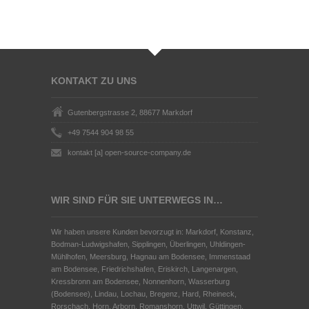
KONTAKT ZU UNS
Gutenbergstrasse 2, 88677 Markdorf
+49 7544 904 98 55
kontakt [a] open-source-company.de
WIR SIND FÜR SIE UNTERWEGS IN…
Wir haben unsere Kunden bevorzugt in: Markdorf, Konstanz,
Bodman-Ludwigshafen, Sipplingen, Überlingen, Uhldingen-
Mühlhofen, Meersburg, Hagnau am Bodensee, Immenstaad
am Bodensee, Friedrichshafen, Eriskirch, Langenargen,
Kressbronn am Bodensee, Nonnenhorn, Wasserburg
(Bodensee), Lindau, Lochau, Bregenz, Hard, Rheineck,
Rorschach, Horn, Arborn, Romanshorn, Uttwil, Güttingen,